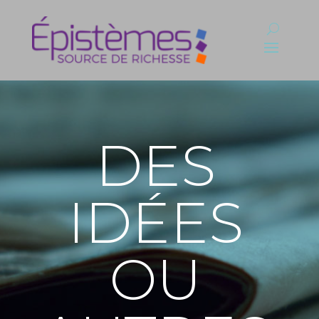
DES
IDÉES
OU