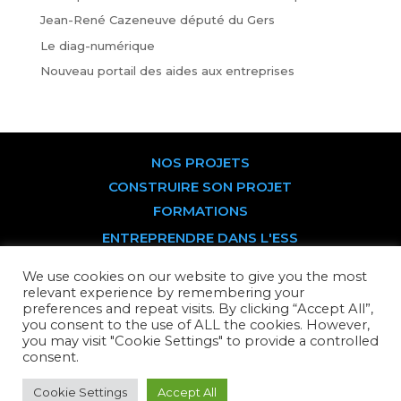
Jean-René Cazeneuve député du Gers
Le diag-numérique
Nouveau portail des aides aux entreprises
NOS PROJETS
CONSTRUIRE SON PROJET
FORMATIONS
ENTREPRENDRE DANS L'ESS
DEVENIR SOCIÉTAIRE
We use cookies on our website to give you the most
PARTS SOCIALES
relevant experience by remembering your
preferences and repeat visits. By clicking “Accept All”,
TITRES PARTICIPATIFS
you consent to the use of ALL the cookies. However,
CONTACTEZ-NOUS
you may visit "Cookie Settings" to provide a controlled
consent.
ÉQUIPE
Cookie Settings
Accept All
Copyright © 2017-2022 — épistèmes SCIC Tous droits réservés —