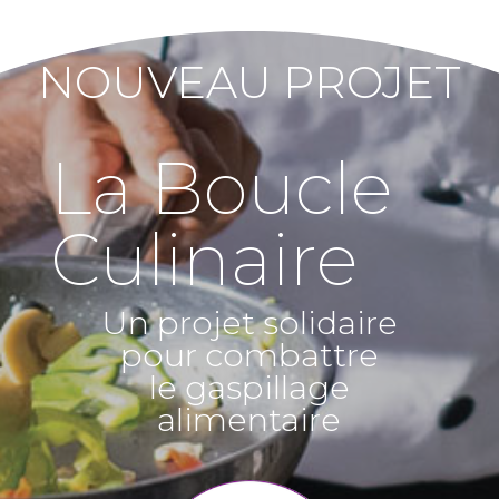
NOUVEAU PROJET
La Boucle
Culinaire
Un projet solidaire
pour combattre
le gaspillage
alimentaire