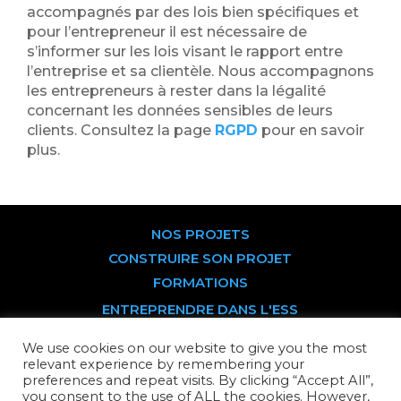
accompagnés par des lois bien spécifiques et
pour l’entrepreneur il est nécessaire de
s’informer sur les lois visant le rapport entre
l’entreprise et sa clientèle. Nous accompagnons
les entrepreneurs à rester dans la légalité
concernant les données sensibles de leurs
clients. Consultez la page
RGPD
pour en savoir
plus.
NOS PROJETS
CONSTRUIRE SON PROJET
FORMATIONS
ENTREPRENDRE DANS L'ESS
DEVENIR SOCIÉTAIRE
We use cookies on our website to give you the most
PARTS SOCIALES
relevant experience by remembering your
preferences and repeat visits. By clicking “Accept All”,
TITRES PARTICIPATIFS
you consent to the use of ALL the cookies. However,