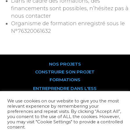
Dans le cadre des formations, des
financements sont possibles, n’hésitez pas à
nous contacter
Organisme de formation enregistré sous le
N°76320061632
NOS PROJETS
CONSTRUIRE SON PROJET
FORMATIONS
ENTREPRENDRE DANS L'ESS
DEVENIR SOCIÉTAIRE
We use cookies on our website to give you the most
PARTS SOCIALES
relevant experience by remembering your
preferences and repeat visits. By clicking “Accept All”,
TITRES PARTICIPATIFS
you consent to the use of ALL the cookies. However,
CONTACTEZ-NOUS
you may visit "Cookie Settings" to provide a controlled
consent.
ÉQUIPE